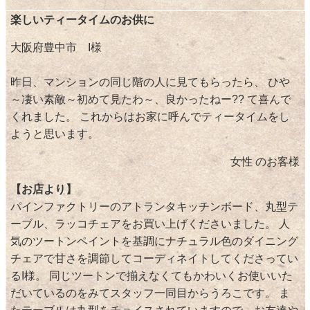
楽しいティータイムのお供に
大阪府豊中市 I様
昨日、マンションの同じ階の人に見てもらったら、 ひや
～凄い素敵～初めて見たわ～、良かったねー?? て喜んで
くれました。 これからはお家に呼んでティータイムをし
ようと思います。
女性 のお客様
【お店より】
パインファクトリーのアトランタキッチンボード、丸型テ
ーブル、ラッコチェアをお買い上げくださいました。 人
気のツートンペイントを基調にナチュラル色のダイニング
チェアで甘さを調節してコーディネイトしてくださってい
るI様。 同じツートンで揃えなくてもかわいくお使いいた
だいているのをみてスタッフ一同目からうろこです。 ま