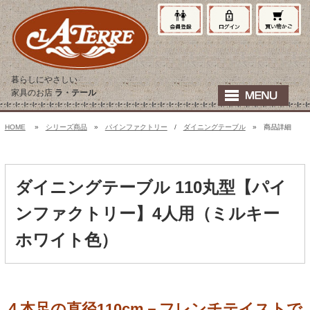
暮らしにやさしい
家具のお店
ラ・テール
HOME
»
シリーズ商品
»
パインファクトリー
/
ダイニングテーブル
» 商品詳細
ダイニングテーブル 110丸型【パイ
ンファクトリー】4人用（ミルキー
ホワイト色）
４本足の直径110cm－フレンチテイストで