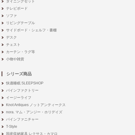
ダイニングセット
テレビボード
ソファ
リビングテーブル
サイドボード・シェルフ・書棚
デスク
チェスト
カーテン・ラグ等
小物や雑貨
シリーズ商品
快適睡眠 SLEEPSHOP
パインファクトリー
イージーライフ
Knot Antiques ノットアンティークス
nora. マム・アンジー・ホリデイズ
パインファニチャー
T-Style
国産収納家具 レクサス・カマロ