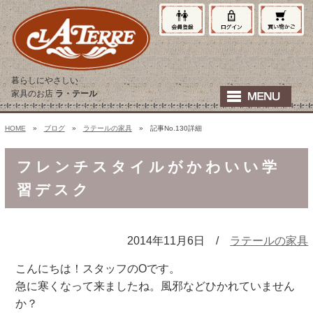
暮らしにやさしい
家具のお店
ラ・テール
HOME
»
ブログ
»
ラテールの家具
» 記事No.130詳細
フレンチスタイルがかわいい学
習デスク
2014年11月6日 /
ラテールの家具
こんにちは！スタッフのOです。
急に寒くなって来ましたね。風邪などひかれていません
か？