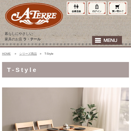
暮らしにやさしい
家具のお店
ラ・テール
HOME
»
シリーズ商品
» T-Style
T-Style