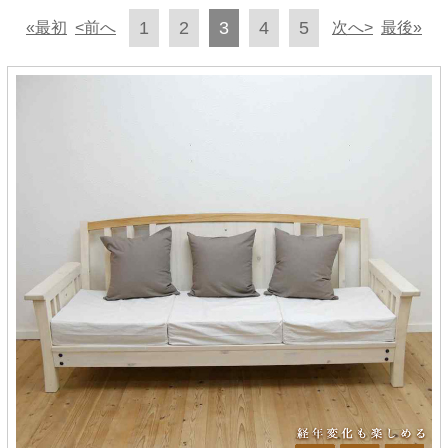
1
2
3
4
5
«最初
<前へ
次へ>
最後»