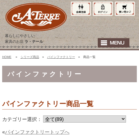
暮らしにやさしい
家具のお店
ラ・テール
HOME
»
シリーズ商品
»
パインファクトリー
» 商品一覧
パインファクトリー
パインファクトリー商品一覧
カテゴリー選択：
«
パインファクトリートップへ