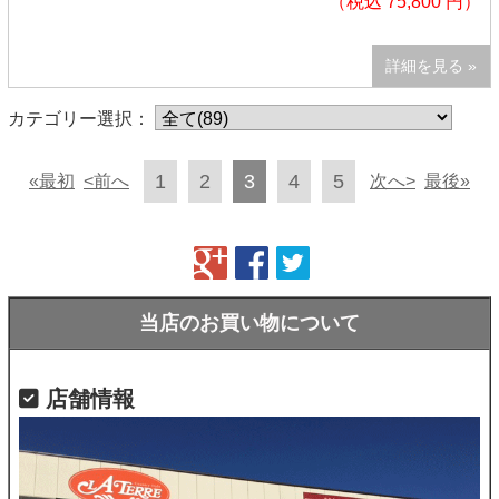
（税込 75,800 円）
詳細を見る »
カテゴリー選択：
1
2
3
4
5
«最初
<前へ
次へ>
最後»
当店のお買い物について
店舗情報