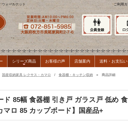
ド ウォールナット
ご利用ガ
ー
シリーズ商品
お客様の声
店舗案内
送料・お支払い
+
»
国産収納家具 レクサス・カマロ
/
食器棚・キッチン収納
» 商品詳細
ド 85幅 食器棚 引き戸 ガラス戸 低め 食
マロ 85 カップボード】国産品+