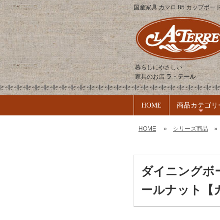
国産家具 カマロ 85 カップボー
暮らしにやさしい
家具のお店
ラ・テール
HOME
商品カテゴリ
+
HOME
»
シリーズ商品
ダイニングボー
ールナット【カ