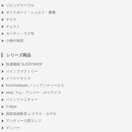
リビングテーブル
サイドボード・シェルフ・書棚
デスク
チェスト
カーテン・ラグ等
小物や雑貨
シリーズ商品
快適睡眠 SLEEPSHOP
パインファクトリー
イージーライフ
Knot Antiques ノットアンティークス
nora. マム・アンジー・ホリデイズ
パインファニチャー
T-Style
国産収納家具 レクサス・カマロ
アンティーク調ランプ
デンバー