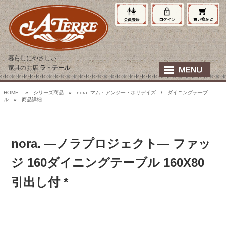
暮らしにやさしい
家具のお店
ラ・テール
HOME
»
シリーズ商品
»
nora. マム・アンジー・ホリデイズ
/
ダイニングテーブ
ル
» 商品詳細
nora. ―ノラプロジェクト― ファッ
ジ 160ダイニングテーブル 160X80
引出し付 *