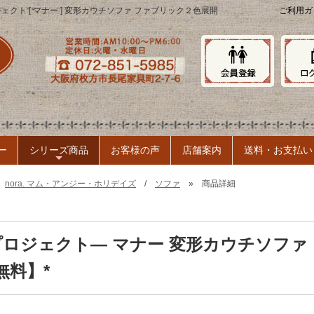
ジェクト [ マナー ] 変形カウチソファ ファブリック２色展開
ご利用ガ
ー
シリーズ商品
お客様の声
店舗案内
送料・お支払い
+
»
nora. マム・アンジー・ホリデイズ
/
ソファ
» 商品詳細
ノラプロジェクト― マナー 変形カウチソファ
無料】*