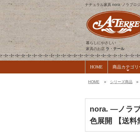
ナチュラル家具 nora. ノラプロ
暮らしにやさしい
家具のお店
ラ・テール
HOME
商品カテゴリ
+
HOME
»
シリーズ商品
nora. ―
色展開 【送料