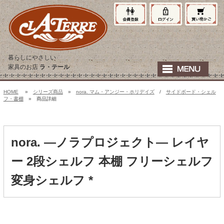
暮らしにやさしい
家具のお店
ラ・テール
HOME
»
シリーズ商品
»
nora. マム・アンジー・ホリデイズ
/
サイドボード・シェル
フ・書棚
» 商品詳細
nora. ―ノラプロジェクト― レイヤ
ー 2段シェルフ 本棚 フリーシェルフ
変身シェルフ *