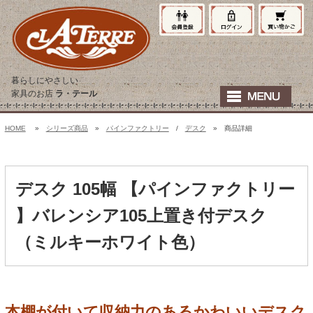
暮らしにやさしい
家具のお店
ラ・テール
HOME
»
シリーズ商品
»
パインファクトリー
/
デスク
» 商品詳細
デスク 105幅 【パインファクトリー
】バレンシア105上置き付デスク
（ミルキーホワイト色）
本棚が付いて収納力のあるかわいいデスク