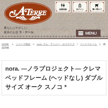
暮らしにやさしい
家具のお店
ラ・テール
HOME
»
シリーズ商品
»
nora. マム・アンジー・ホリデイズ
/
ベッドフレーム
» 商
品詳細
nora. ―ノラプロジェクト― クレマ
ベッドフレーム (ヘッドなし) ダブル
サイズ オーク スノコ *