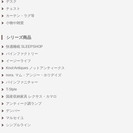
デスク
チェスト
カーテン・ラグ等
小物や雑貨
シリーズ商品
快適睡眠 SLEEPSHOP
パインファクトリー
イージーライフ
Knot Antiques ノットアンティークス
nora. マム・アンジー・ホリデイズ
パインファニチャー
T-Style
国産収納家具 レクサス・カマロ
アンティーク調ランプ
デンバー
マルセイユ
シンプルライン