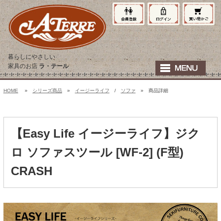
暮らしにやさしい
家具のお店
ラ・テール
HOME
»
シリーズ商品
»
イージーライフ
/
ソファ
» 商品詳細
【Easy Life イージーライフ】ジク
ロ ソファスツール [WF-2] (F型)
CRASH