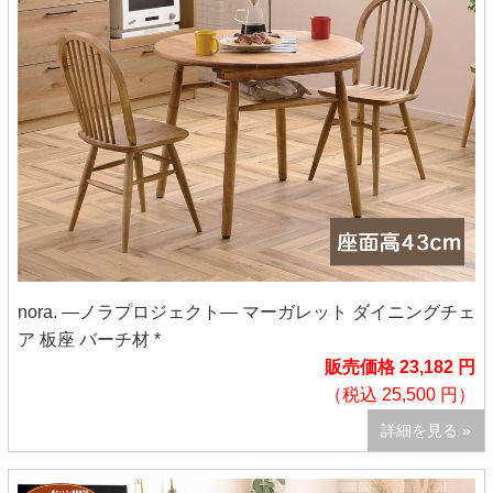
nora. ―ノラプロジェクト― マーガレット ダイニングチェ
ア 板座 バーチ材 *
販売価格 23,182 円
（税込 25,500 円）
詳細を見る »