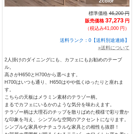
標準価格
46,200 円
37,273
販売価格
円
（税込み41,000 円）
送料ランク：0【送料別途連絡】
»送料について
2人掛けのダイニングにも、カフェにもお勧めのテーブ
ル。
高さがH650とH700から選べます。
H700はいつも通り、H650はやや低くゆったりと座れま
す。
こちらの天板はメラミン素材のテラゾー柄。
まるでカフェにいるかのような気分を味わえます。
テラゾー柄は大理石のチップを散りばめた模様で彩り豊か
な印象を与え、シンプルな空間のアクセントになります。
シンプルな家具やナチュラルな家具との相性も抜群！