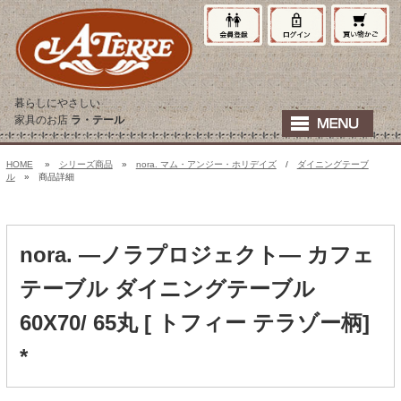
暮らしにやさしい
家具のお店
ラ・テール
HOME
»
シリーズ商品
»
nora. マム・アンジー・ホリデイズ
/
ダイニングテーブ
ル
» 商品詳細
nora. ―ノラプロジェクト― カフェ
テーブル ダイニングテーブル
60X70/ 65丸 [ トフィー テラゾー柄]
*