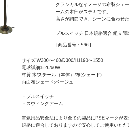
クラシカルなイメージの布製シェ
ームの木部がステキです。
高さが調節でき、シーンに合わせ
プルスイッチ 日本規格適合 組立簡
[ 商品番号：566 ]
サイズ:W300〜460/D300/H1190〜1550
電球詳細:E26/60W
材質:木/スチール（本体）/布(シェード)
両面布シェード:ベージュ
・プルスイッチ
・スウィングアーム
電気用品安全法により全ての製品にPSEマークが
規格に適合しておりますので安心してご使用いただ