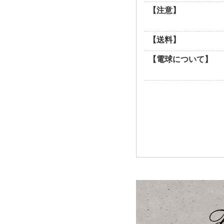
【注意】
【送料】
【電球について】