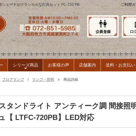
シェードがクラシカルな灯具セット FC-720 PB
ご利用ガ
ー
シリーズ商品
お客様の声
店舗案内
送料・お支払い
+
»
フロアランプ
/
ランプ・照明
» 商品詳細
スタンドライト アンティーク調 間接照明
【 LTFC-720PB】LED対応