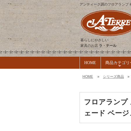
アンティーク調のフロアランプ 布
暮らしにやさしい
家具のお店
ラ・テール
HOME
商品カテゴリ
+
HOME
»
シリーズ商品
フロアランプ 
ェード ベージュ