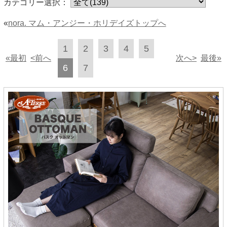
カテゴリー選択：
«
nora. マム・アンジー・ホリデイズトップへ
1
2
3
4
5
«最初
<前へ
次へ>
最後»
6
7