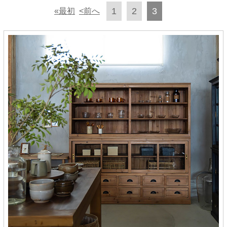
1
2
3
«最初
<前へ