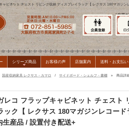
ップキャビネット チェスト リビング収納 ディスプレイラック【 レクサス 180マガジ
ご利用ガ
ー
シリーズ商品
お客様の声
店舗案内
送料・お支払い
+
»
国産収納家具 レクサス・カマロ
/
サイドボード・シェルフ・書棚
» 商品詳
 マガレコ フラップキャビネット チェスト
ック【 レクサス 180マガジンレコード
生産品 / 設置付き配送+