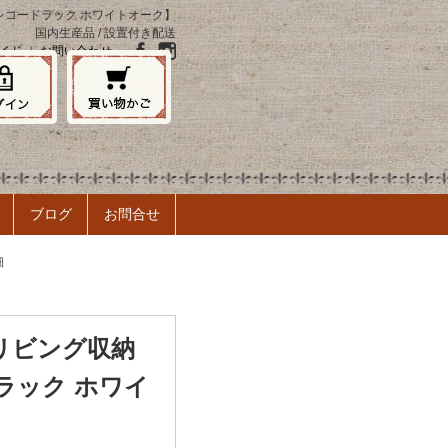
ンレコードラック ホワイトオーク】
国内生産品 / 設置付き配送
イド
｜
お問い合わせ
ブログ
お問合せ
細
 リビング収納
ラック ホワイ