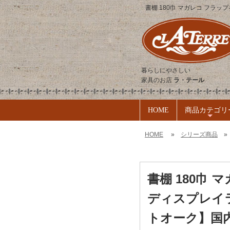
書棚 180巾 マガレコ フラ
暮らしにやさしい
家具のお店
ラ・テール
HOME
商品カテゴリ
+
HOME
»
シリーズ商品
書棚 180巾
ディスプレイラ
トオーク】国内