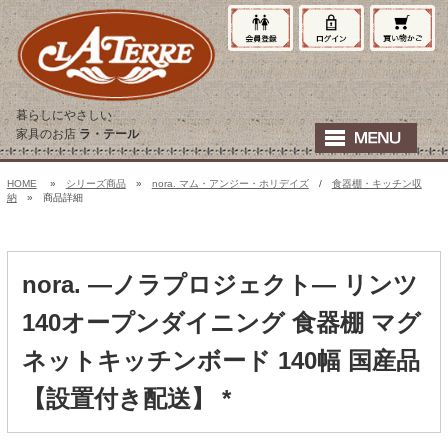
暮らしにやさしい
家具のお店
ラ・テール
HOME
»
シリーズ商品
»
nora. マム・アンジー・ホリデイズ
/
食器棚・キッチン収
納
» 商品詳細
nora. ―ノラプロジェクト― リンツ
140オープンダイニング 食器棚 マグ
ネットキッチンボード 140幅 国産品
【設置付き配送】 *