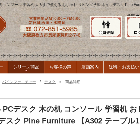
机 コンソール 学習机 大人まで使える おしゃれ リビング学習 ネイルデスク Pine Furnit
ご利用ガ
ー
シリーズ商品
お客様の声
店舗案内
送料・お支払い
+
»
パインファニチャー
/
デスク
» 商品詳細
45 PCデスク 木の机 コンソール 学習机 
ク Pine Furniture 【A302 テーブ