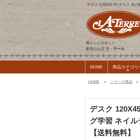
デスク 120X45 PCデスク 木の
暮らしにやさしい
家具のお店
ラ・テール
HOME
商品カテゴリ
+
HOME
»
シリーズ商品
デスク 120X
グ学習 ネイルデス
【送料無料】