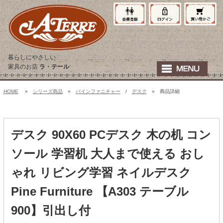
暮らしにやさしい
家具のお店
ラ・テール
HOME
»
シリーズ商品
»
パインファニチャー
/
デスク
» 商品詳細
デスク 90X60 PCデスク 木の机 コン
ソール 学習机 大人まで使える おし
ゃれ リビング学習 ネイルデスク
Pine Furniture 【A303 テーブル
900】引出し付