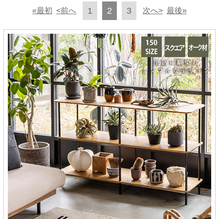
1
2
3
«最初
<前へ
次へ>
最後»