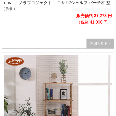
nora. ―ノラプロジェクト― ロサ 92シェルフ バーチ材 整
理棚 +
販売価格 37,273 円
（税込 41,000 円）
詳細を見る »