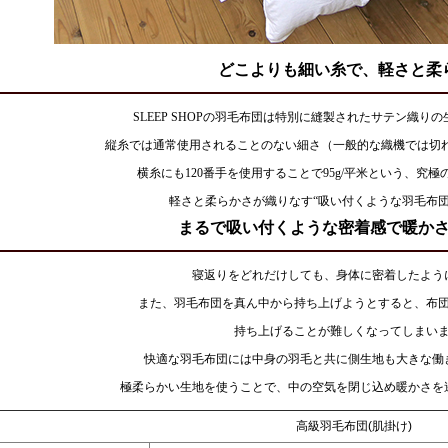
どこよりも細い糸で、軽さと柔
SLEEP SHOPの羽毛布団は特別に縫製されたサテン織り
縦糸では通常使用されることのない細さ（一般的な織機では切れ
横糸にも120番手を使用することで95g/平米という、究
軽さと柔らかさが織りなす“吸い付くような羽毛布団
まるで吸い付くような密着感で暖か
寝返りをどれだけしても、身体に密着したよう
また、羽毛布団を真ん中から持ち上げようとすると、布
持ち上げることが難しくなってしまい
快適な羽毛布団には中身の羽毛と共に側生地も大きな働
極柔らかい生地を使うことで、中の空気を閉じ込め暖かさを
高級羽毛布団(肌掛け)