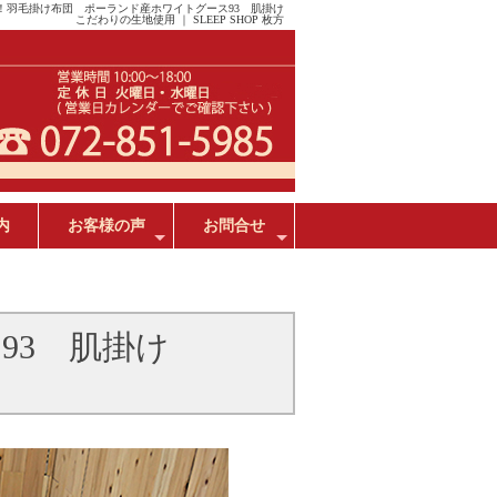
！羽毛掛け布団 ポーランド産ホワイトグース93 肌掛け
こだわりの生地使用 ｜ SLEEP SHOP 枚方
内
お客様の声
お問合せ
+
+
93 肌掛け