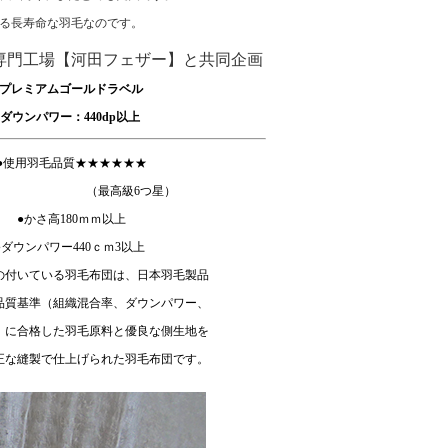
きる長寿命な羽毛なのです。
専門工場【河田フェザー】と共同企画
プレミアムゴールドラベル
ダウンパワー：440dp以上
●使用羽毛品質★★★★★★
最高級6つ星）
●かさ高180ｍｍ以上
●ダウンパワー440ｃｍ3以上
の付いている羽毛布団は、日本羽毛製品
品質基準（組織混合率、ダウンパワー、
）に合格した羽毛原料と優良な側生地を
正な縫製で仕上げられた羽毛布団です。