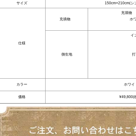
サイズ
150cm×210cm
充填物 
充填物
ホ
イ
仕様
側生地
打
カラー
ホワイ
価格
¥49,800