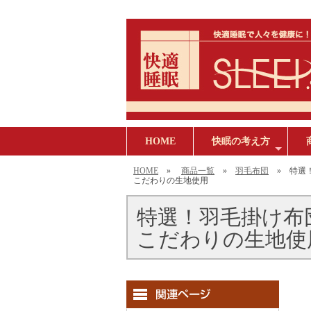
HOME
快眠の考え方
+
HOME
»
商品一覧
»
羽毛布団
» 特選！
こだわりの生地使用
特選！羽毛掛け布
こだわりの生地使