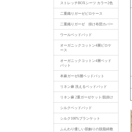
ストレッチBOXシーツ カラー2色
二重織りガーゼピロケース
二重織りガーゼ 掛け布団カバー
ウールベッドパッド
オーガニックコットン4層ピロケ
ース
オーガニックコットン4層ベッド
パット
本麻ガーゼ6層ベッドパット
リネン麻 洗えるベッドパッド
リネン麻 2重ガーゼケット/肌掛け
シルクベッドパッド
シルク100%ブランケット
ふんわり優しい肌触りの脱脂綿敷