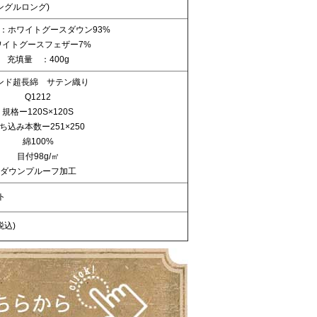
(シングルロング)
：ホワイトグースダウン93%
ワイトグースフェザー7%
充填量 ：400g
ンド超長綿 サテン織り
Q1212
規格ー120S×120S
ち込み本数ー251×250
綿100%
目付98g/㎡
ダウンプルーフ加工
ト
(税込)