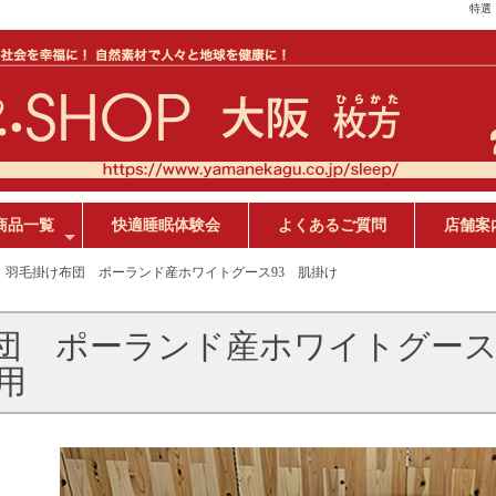
特選
商品一覧
快適睡眠体験会
よくあるご質問
店舗案
+
羽毛掛け布団 ポーランド産ホワイトグース93 肌掛け
団 ポーランド産ホワイトグース
用