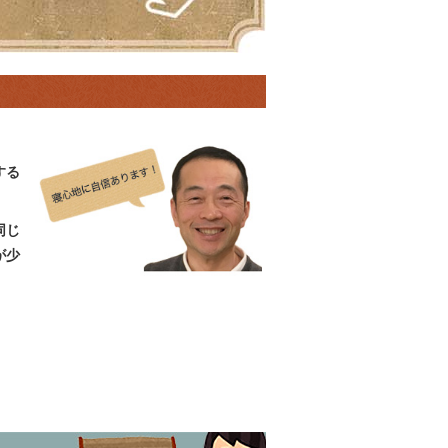
する
同じ
が少