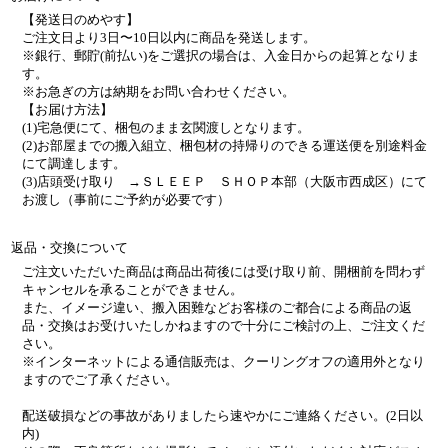
【発送日のめやす】
ご注文日より3日〜10日以内に商品を発送します。
※銀行、郵貯(前払い)をご選択の場合は、入金日からの起算となりま
す。
※お急ぎの方は納期をお問い合わせください。
【お届け方法】
(1)宅急便にて、梱包のまま玄関渡しとなります。
(2)お部屋までの搬入組立、梱包材の持帰りのできる運送便を別途料金
にて調達します。
(3)店頭受け取り →ＳＬＥＥＰ ＳＨＯＰ本部（大阪市西成区）にて
お渡し（事前にご予約が必要です）
返品・交換について
ご注文いただいた商品は商品出荷後には受け取り前、開梱前を問わず
キャンセルを承ることができません。
また、イメージ違い、搬入困難などお客様のご都合による商品の返
品・交換はお受けいたしかねますので十分にご検討の上、ご注文くだ
さい。
※インターネットによる通信販売は、クーリングオフの適用外となり
ますのでご了承ください。
配送破損などの事故がありましたら速やかにご連絡ください。(2日以
内)