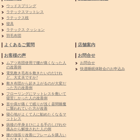
ウッドスプリング
ラテックスマットレス
ラテックス枕
寝具
ラテックス クッション
羽毛布団
よくあるご質問
店舗案内
お客様の声
お問合せ
ムアツ布団使用で腰が痛くなった人
お問合せ
の改善例
快適睡眠体験会のお申込み
電気敷き毛布を敷きたいのだけれ
ど、大丈夫ですか?
敷き布団から起き上がるのが大変だ
った方の改善例
フローリングにマットレスを敷いて
寝苦しかった人の改善例
首や肩が痛くて眠りが浅く昼間睡魔
に襲われていた方が改善
寝心地がよくて人に勧めたくなるマ
ットレス
病後の半身まひによる手のしびれや
痛みから解放された人の例
腰の強張り改善にフレームを購入い
ただきました